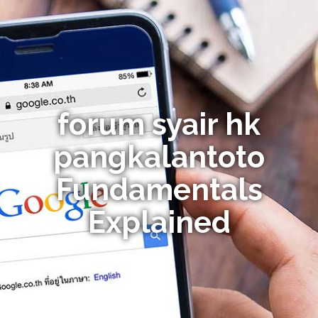
forum syair hk
pangkalantoto
Fundamentals
Explained