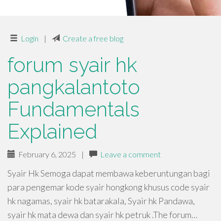
Login
|
Create a free blog
forum syair hk
pangkalantoto
Fundamentals
Explained
February 6, 2025
|
Leave a comment
Syair Hk Semoga dapat membawa keberuntungan bagi
para pengemar kode syair hongkong khusus code syair
hk nagamas, syair hk batarakala, Syair hk Pandawa,
syair hk mata dewa dan syair hk petruk .The forum…